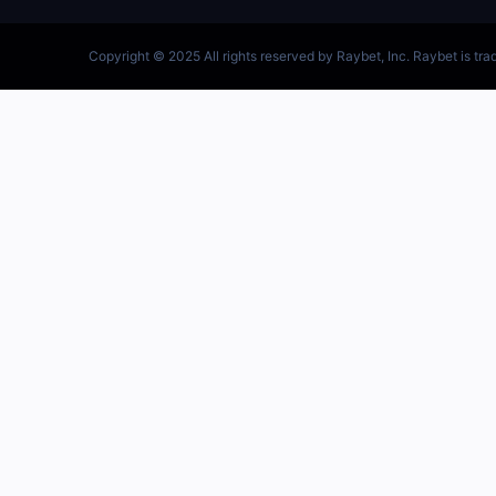
跳
至
内
容