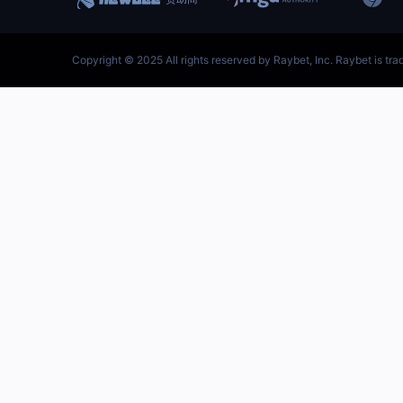
跳
至
内
容