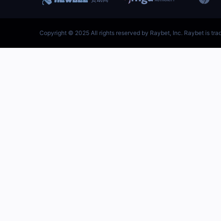
跳
至
内
容