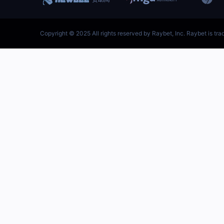
跳
至
内
容