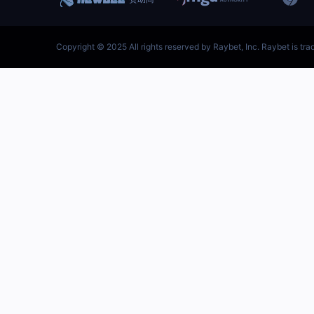
跳
至
内
容