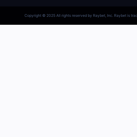
跳
至
内
容